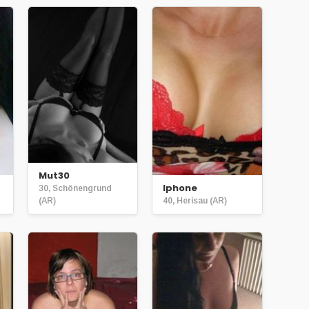
Mut30
Iphone
30, Schönengrund
(AR)
40, Herisau (AR)