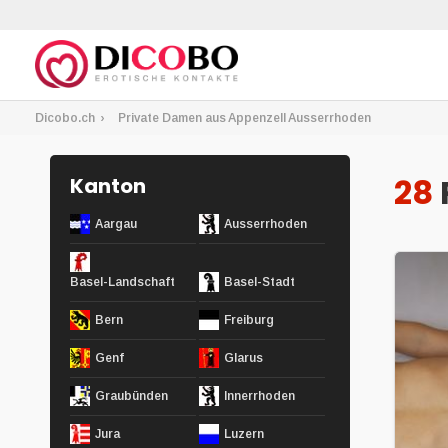
Dicobo.ch
Private Damen aus Appenzell Ausserrhoden
28
Kanton
Aargau
Ausserrhoden
Basel-Landschaft
Basel-Stadt
Bern
Freiburg
Genf
Glarus
Graubünden
Innerrhoden
Jura
Luzern