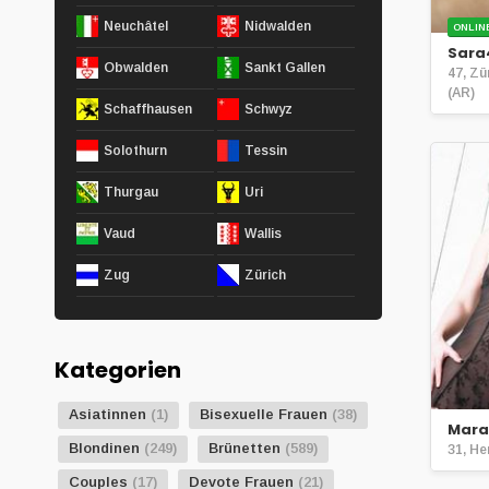
Neuchâtel
Nidwalden
ONLIN
Sara
Obwalden
Sankt Gallen
47, Z
(AR)
Schaffhausen
Schwyz
Solothurn
Tessin
Thurgau
Uri
Vaud
Wallis
Zug
Zürich
Kategorien
Asiatinnen
(1)
Bisexuelle Frauen
(38)
Mara
Blondinen
(249)
Brünetten
(589)
31, He
Couples
(17)
Devote Frauen
(21)