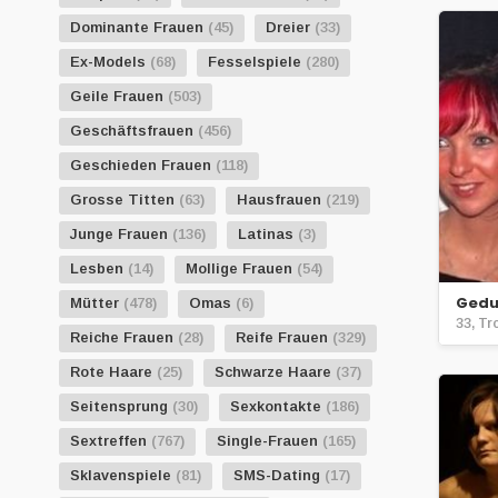
Dominante Frauen
(45)
Dreier
(33)
Ex-Models
(68)
Fesselspiele
(280)
Geile Frauen
(503)
Geschäftsfrauen
(456)
Geschieden Frauen
(118)
Grosse Titten
(63)
Hausfrauen
(219)
Junge Frauen
(136)
Latinas
(3)
Lesben
(14)
Mollige Frauen
(54)
Gedu
Mütter
(478)
Omas
(6)
33, Tr
Reiche Frauen
(28)
Reife Frauen
(329)
Rote Haare
(25)
Schwarze Haare
(37)
Seitensprung
(30)
Sexkontakte
(186)
Sextreffen
(767)
Single-Frauen
(165)
Sklavenspiele
(81)
SMS-Dating
(17)