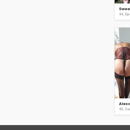
Swee
44, Sp
Alex
45, Ga