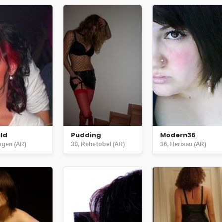
ld
Pudding
Modern36
ogen (AR)
30, Rehetobel (AR)
36, Herisau (AR)