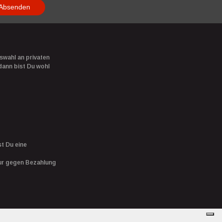
Absenden
swahl an privaten
dann bist Du wohl
t Du eine
nur gegen Bezahlung