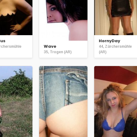
lus
HornyDay
Wave
ürchersmühle
44, Zürchersmühle
35, Trogen (AR)
(AR)