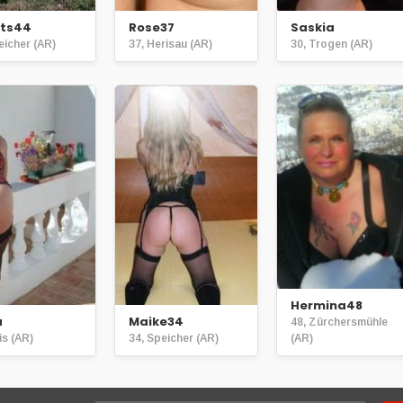
ts44
Rose37
Saskia
eicher (AR)
37, Herisau (AR)
30, Trogen (AR)
Hermina48
a
Maike34
48, Zürchersmühle
is (AR)
34, Speicher (AR)
(AR)