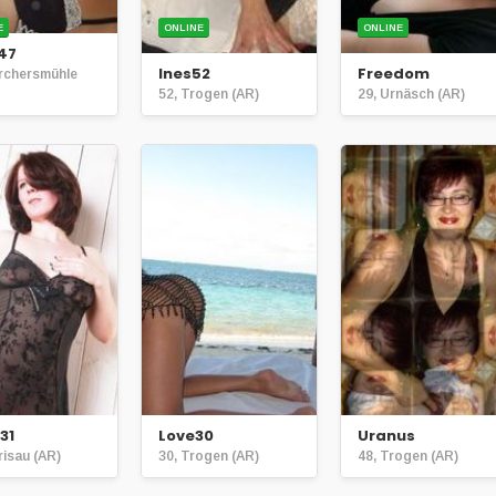
E
ONLINE
ONLINE
47
Ines52
Freedom
ürchersmühle
52, Trogen (AR)
29, Urnäsch (AR)
31
Love30
Uranus
risau (AR)
30, Trogen (AR)
48, Trogen (AR)