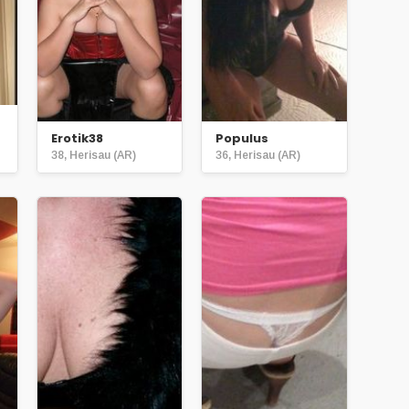
Erotik38
Populus
38, Herisau (AR)
36, Herisau (AR)