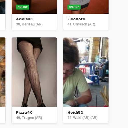
ONLINE
ONLINE
Adele38
Eleonora
38, Herisau (AR)
41, Urnäsch (AR)
Pizza40
Heidi52
40, Trogen (AR)
52, Wald (AR) (AR)