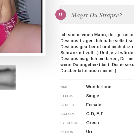
Magst Du Strapse?
Ich suche einen Mann, der gerne au
Dessous tragen. Ich habe selbst se
Dessous gearbeitet und mich dazu
Schrank ist voll :-) Und jetzt würd
Dessous mag. Ich bin bereit, Dir 
wenn Du angeheizt bist, Deine sexu
Du aber bitte auch meine :)
Wunderland
NAME
Single
STATUS
Female
GENDER
C-D, E-F
BRA SIZE
Green
EYECOLOR
Uri
REGION