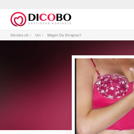
Dicobo.ch
Uri
Magst Du Strapse?