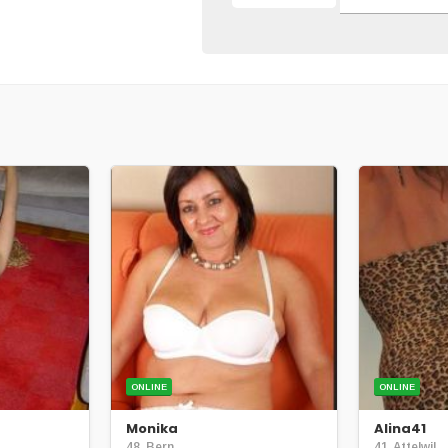
ONLINE
ONLINE
Monika
Alina41
48, Bern
41, Attelwil