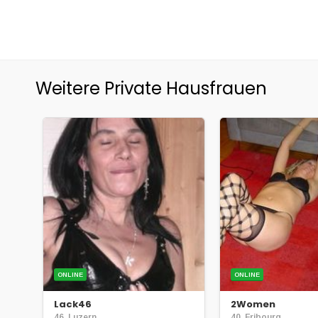
Weitere Private Hausfrauen
ONLINE
ONLINE
Lack46
2Women
46, Luzern
40, Fribourg