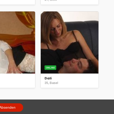
ONLINE
Dali
35, Basel
Absenden