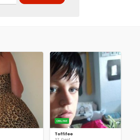
ONLINE
Toffifee
27, Genf