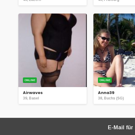
ONLINE
ONLINE
Airwaves
Anna39
39, Basel
38, Buchs (SG)
E-Mail für