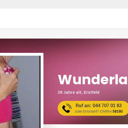
Wunderl
38 Jahre alt, Erstfeld
Ruf an:
044 707 01 83
zum Ortstarif / Chiffre
58193