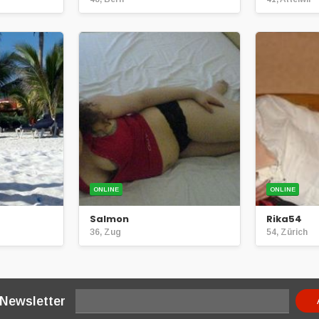
ONLINE
ONLINE
Salmon
Rika54
36, Zug
54, Zürich
 Newsletter