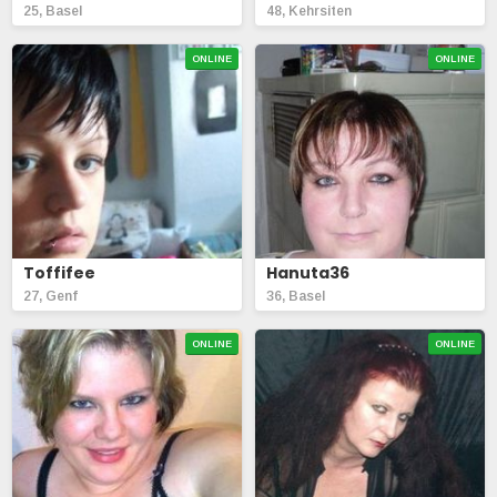
25, Basel
48, Kehrsiten
ONLINE
ONLINE
Toffifee
Hanuta36
27, Genf
36, Basel
ONLINE
ONLINE