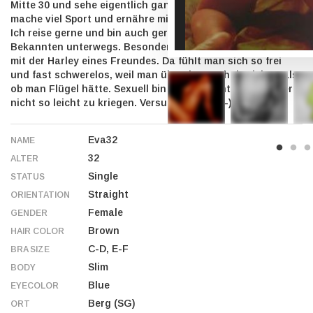
Mitte 30 und sehe eigentlich ganz chic und gut aus. Ich
mache viel Sport und ernähre mich gesund (vegetarisch).
Ich reise gerne und bin auch gerne mit Freunden oder
Bekannten unterwegs. Besonders gerne mag ich Touren
mit der Harley eines Freundes. Da fühlt man sich so frei
und fast schwerelos, weil man über den Asphalt gleitet, als
ob man Flügel hätte. Sexuell bin ich auch unterwegs, aber
nicht so leicht zu kriegen. Versuche es mal :-)
Eva32
NAME
32
ALTER
Single
STATUS
Straight
ORIENTATION
Female
GENDER
Brown
HAIR COLOR
C-D, E-F
BRA SIZE
Slim
BODY
Blue
EYECOLOR
Berg (SG)
ORT