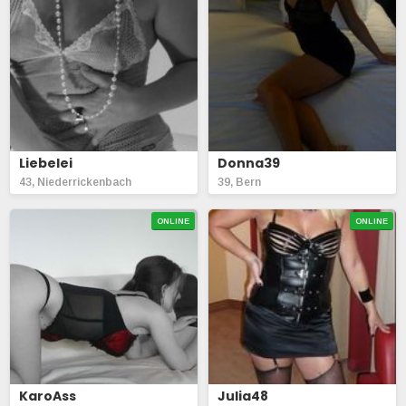
Liebelei
Donna39
43, Niederrickenbach
39, Bern
ONLINE
ONLINE
KaroAss
Julia48