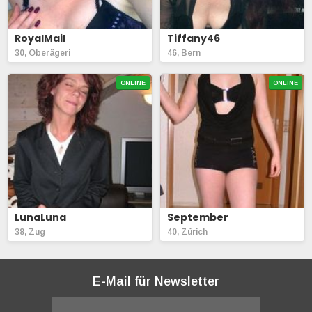
RoyalMail
Tiffany46
30, Oberägeri
46, Bern
ONLINE
ONLINE
LunaLuna
September
38, Zug
40, Zürich
E-Mail für Newsletter