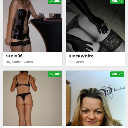
ONLINE
ONLINE
Stein36
BlackWhite
36, Sankt Gallen
38, Basel
ONLINE
ONLINE