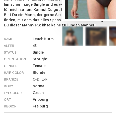
bin schon lange Single und es wird Zeit, wieder mal etwas
für mich zu tun. Kannst Du gut küssen? Gut massieren?
Bist Du ein Mann, der gerne Sex hat? Ich möchte jemanden
finden, mit dem das alles Spass macht. Vielleicht bist genau
Du dieser Mann? PS: bitte keine zu jungen Männer!
Leuchtturm
NAME
43
ALTER
Single
STATUS
Straight
ORIENTATION
Female
GENDER
Blonde
HAIR COLOR
C-D, E-F
BRA SIZE
Normal
BODY
Green
EYECOLOR
Fribourg
ORT
Freiburg
REGION