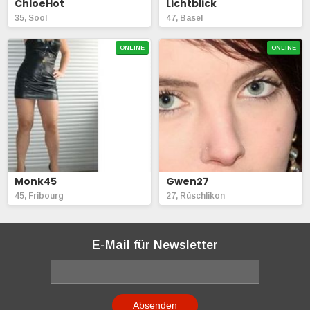
ChloeHot
Lichtblick
35, Sool
47, Basel
ONLINE
ONLINE
Monk45
Gwen27
45, Fribourg
27, Rüschlikon
E-Mail für Newsletter
Absenden