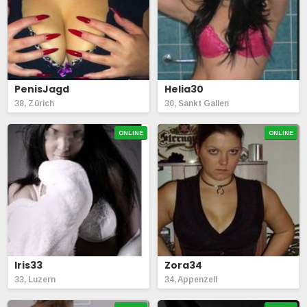
PenisJagd
Helia30
38, Zürich
30, Sankt Gallen
ONLINE
ONLINE
Iris33
Zora34
33, Luzern
34, Appenzell